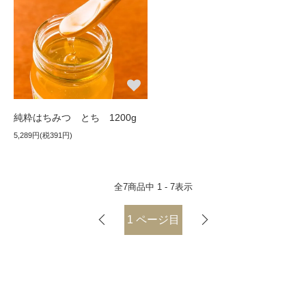
純粋はちみつ とち 1200g
5,289円(税391円)
全
7
商品中
1 - 7
表示
1
ページ目