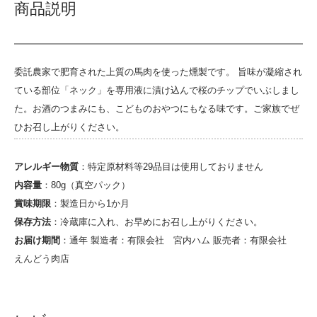
商品説明
委託農家で肥育された上質の馬肉を使った燻製です。 旨味が凝縮され
ている部位「ネック」を専用液に漬け込んで桜のチップでいぶしまし
た。お酒のつまみにも、こどものおやつにもなる味です。ご家族でぜ
ひお召し上がりください。
アレルギー物質
：特定原材料等29品目は使用しておりません
内容量
：80g（真空パック）
賞味期限
：製造日から1か月
保存方法
：冷蔵庫に入れ、お早めにお召し上がりください。
お届け期間
：通年 製造者：有限会社 宮内ハム 販売者：有限会社
えんどう肉店