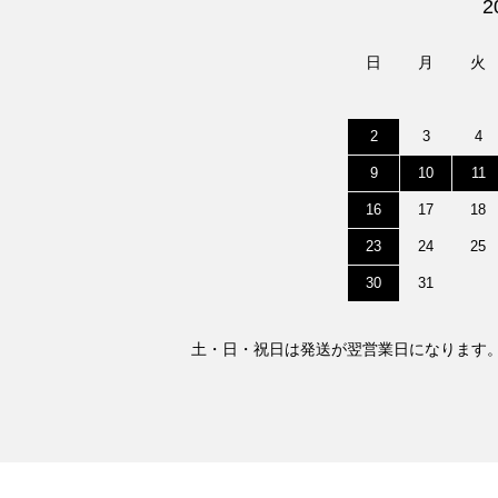
2
日
月
火
2
3
4
9
10
11
16
17
18
23
24
25
30
31
土・日・祝日は発送が翌営業日になります