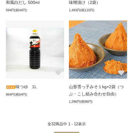
和風白だし 500ml
味噌漬け（2袋）
594円(税44円)
1,493円(税110円)
味つゆ 1L
山形雪っ子みそ１kg×2袋（つ
ぶ・こし組み合わせ自由）
864円(税64円)
1,296円(税96円)
全
32
商品中
1 - 12
表示