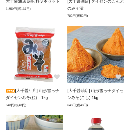
大千醤油店 調味料３本セット
[大千醤油店] ダイセンのこんぶ
のみそ漬
1,850円(税137円)
702円(税52円)
[大千醤油店] 山形雪っ子
[大千醤油店] 山形雪っ子ダイセ
ダイセンみそ(粒) 1kg
ンみそ(こし) 1kg
648円(税48円)
648円(税48円)