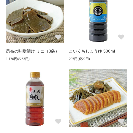
昆布の味噌漬け ミニ（3袋）
こいくちしょうゆ 500ml
1,176円(税87円)
297円(税22円)