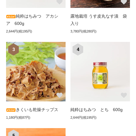
純粋はちみつ アカシ
露地栽培 うす皮丸なす漬 袋
ア 600g
入り
2,644円(税195円)
3,780円(税280円)
3
4
きくいも乾燥チップス
純粋はちみつ とち 600g
1,180円(税87円)
2,644円(税195円)
5