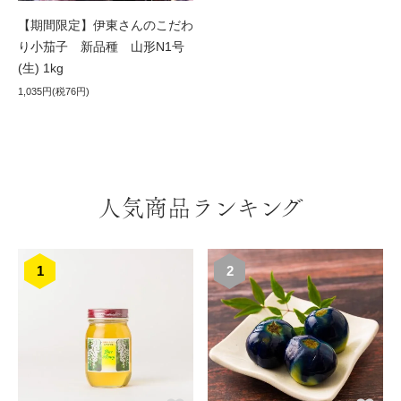
【期間限定】伊東さんのこだわ
り小茄子 新品種 山形N1号
(生) 1kg
1,035円(税76円)
人気商品ランキング
1
2