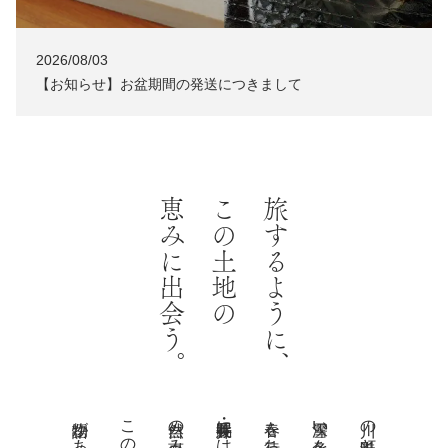
2026/08/03
NEWS
【お知らせ】お盆期間の発送につきまして
恵みに出会う。
この土地の
旅するように、
長井・置賜には、
雪深い冬を越え、