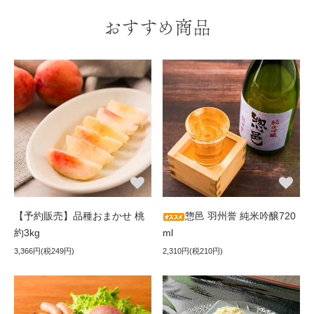
おすすめ商品
【予約販売】品種おまかせ 桃
惣邑 羽州誉 純米吟醸720
約3kg
ml
3,366円(税249円)
2,310円(税210円)