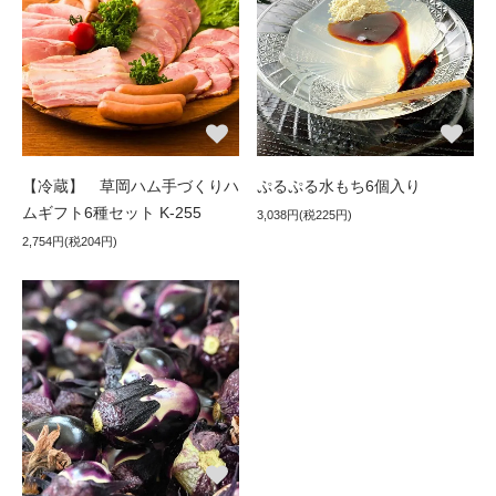
【冷蔵】 草岡ハム手づくりハ
ぷるぷる水もち6個入り
ムギフト6種セット K-255
3,038円(税225円)
2,754円(税204円)