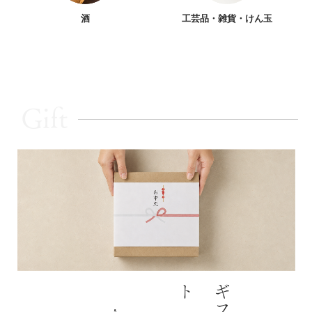
酒
工芸品・雑貨・けん玉
Gift
ト
ギ
フ
大切な
方
への
贈
りものに
山形・長井の
恵
みを