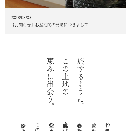
2026/08/03
NEWS
【お知らせ】お盆期間の発送につきまして
恵みに出会う。
この土地の
旅するように、
長井・置賜には、
雪深い冬を越え、