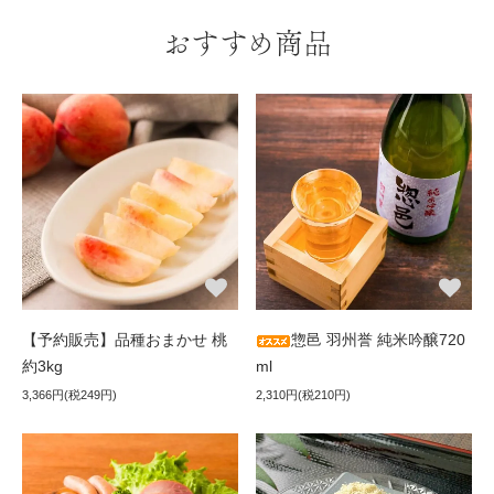
おすすめ商品
【予約販売】品種おまかせ 桃
惣邑 羽州誉 純米吟醸720
約3kg
ml
3,366円(税249円)
2,310円(税210円)