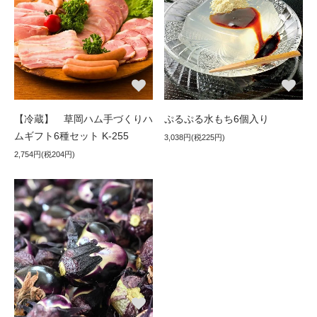
【冷蔵】 草岡ハム手づくりハ
ぷるぷる水もち6個入り
ムギフト6種セット K-255
3,038円(税225円)
2,754円(税204円)