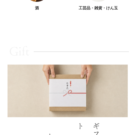
酒
工芸品・雑貨・けん玉
Gift
ト
ギ
フ
大切な
方
への
贈
りものに
山形・長井の
恵
みを