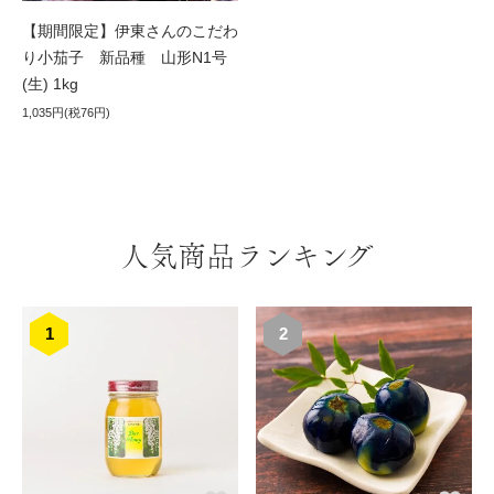
【期間限定】伊東さんのこだわ
り小茄子 新品種 山形N1号
(生) 1kg
1,035円(税76円)
人気商品ランキング
1
2