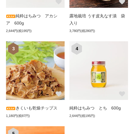
純粋はちみつ アカシ
露地栽培 うす皮丸なす漬 袋
ア 600g
入り
2,644円(税195円)
3,780円(税280円)
3
4
きくいも乾燥チップス
純粋はちみつ とち 600g
1,180円(税87円)
2,644円(税195円)
5