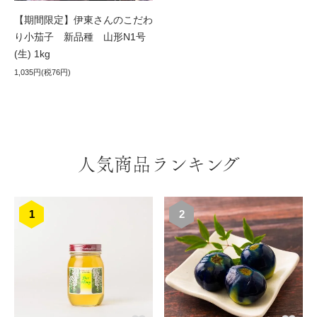
【期間限定】伊東さんのこだわ
り小茄子 新品種 山形N1号
(生) 1kg
1,035円(税76円)
人気商品ランキング
1
2