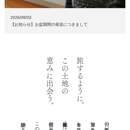
2026/08/03
NEWS
【お知らせ】お盆期間の発送につきまして
恵みに出会う。
この土地の
旅するように、
長井・置賜には、
雪深い冬を越え、