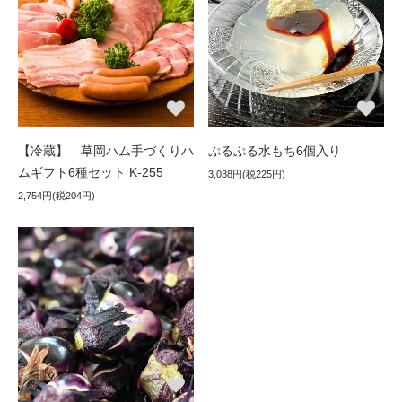
【冷蔵】 草岡ハム手づくりハ
ぷるぷる水もち6個入り
ムギフト6種セット K-255
3,038円(税225円)
2,754円(税204円)