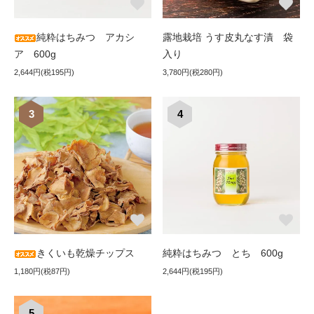
純粋はちみつ アカシ
露地栽培 うす皮丸なす漬 袋
ア 600g
入り
2,644円(税195円)
3,780円(税280円)
3
4
きくいも乾燥チップス
純粋はちみつ とち 600g
1,180円(税87円)
2,644円(税195円)
5