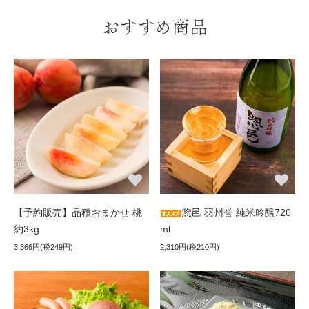
おすすめ商品
【予約販売】品種おまかせ 桃
惣邑 羽州誉 純米吟醸720
約3kg
ml
3,366円(税249円)
2,310円(税210円)