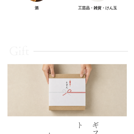
酒
工芸品・雑貨・けん玉
Gift
ト
ギ
フ
大切な
方
への
贈
りものに
山形・長井の
恵
みを