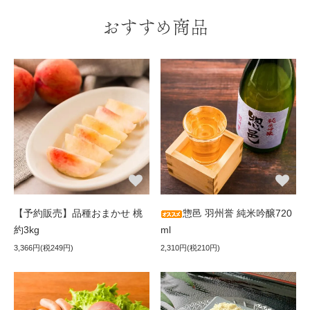
おすすめ商品
【予約販売】品種おまかせ 桃
惣邑 羽州誉 純米吟醸720
約3kg
ml
3,366円(税249円)
2,310円(税210円)