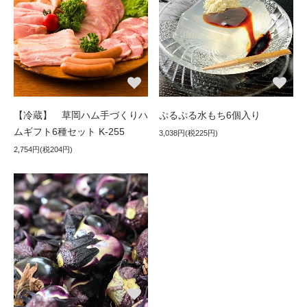
【冷蔵】 草岡ハム手づくりハ
ぷるぷる水もち6個入り
ムギフト6種セット K-255
3,038円(税225円)
2,754円(税204円)