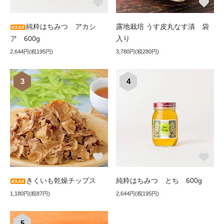
純粋はちみつ アカシ
露地栽培 うす皮丸なす漬 袋
ア 600g
入り
2,644円(税195円)
3,780円(税280円)
3
4
きくいも乾燥チップス
純粋はちみつ とち 600g
1,180円(税87円)
2,644円(税195円)
5