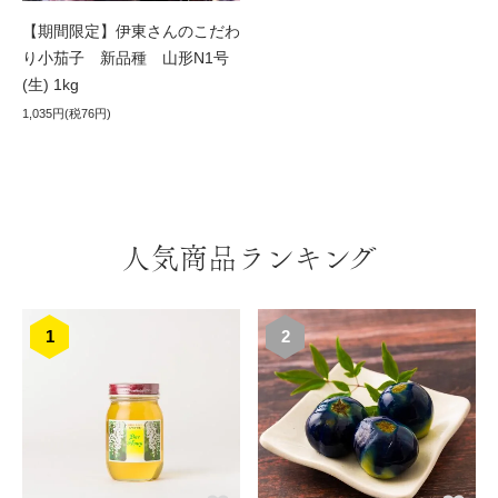
【期間限定】伊東さんのこだわ
り小茄子 新品種 山形N1号
(生) 1kg
1,035円(税76円)
人気商品ランキング
1
2