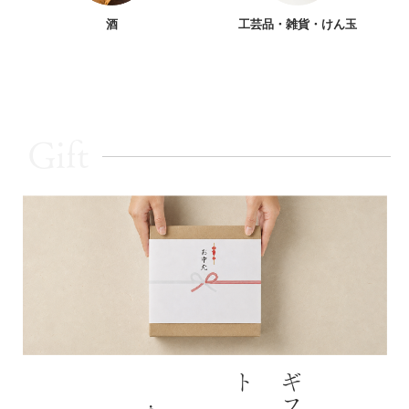
酒
工芸品・雑貨・けん玉
Gift
ト
ギ
フ
大切な
方
への
贈
りものに
山形・長井の
恵
みを