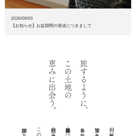
2026/08/03
NEWS
【お知らせ】お盆期間の発送につきまして
恵みに出会う。
この土地の
旅するように、
長井・置賜には、
雪深い冬を越え、